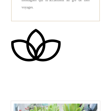
montagnes qui m’accueillent au gré de mes
voyages.