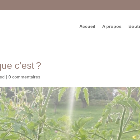
Accueil
A propos
Bout
que c’est ?
zed
|
0 commentaires